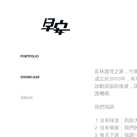
PORTFOLIO
富林護理之家，竹
SHOWCASE
成立於2003年
診斷或協助復健，
護機構。
About
我們強調
1. 沒有味道：四
2. 沒有褥瘡：我
3. 每天下床：強