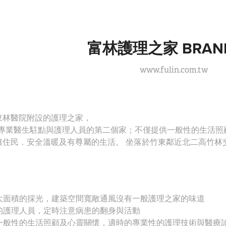
富林護理之家 BRAN
www.fulin.com.tw
東林醫院附設的護理之家，
，有專業醫生駐點與護理人員的第二個家；不僅提供一般性的生活
讓住民．安全溫暖及有尊屬的生活。 坐落於竹東鄰近北二高竹林
面大面積的採光，建築空間寬敞通風沒有一般護理之家的味道
們的護理人員，定時注意病患的翻身與活動
調一般性的生活照顧及心靈關懷，適時的專業性的護理技術與醫療